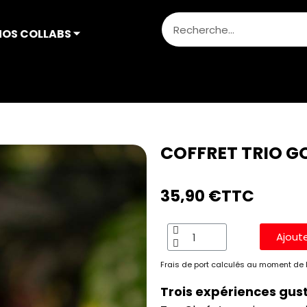
NOS COLLABS ⏷
ner
Assaisonnement
COFFRET TRIO GOURMAND TOP
COFFRET TRIO 
35,90 €
TTC
Ajout
Frais de port calculés au moment de l
Trois expériences gus