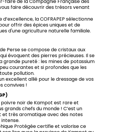
ir-faire de la Compagnie Française des
vous faire découvrir des trésors venant
e d’excellence, la COFRAPEP sélectionne
our offrir des épices uniques et de
sues d'une agriculture naturelle familiale.
eu de Perse se compose de cristaux aux
 qui évoquent des pierres précieuses. Il se
sa grande pureté : les mines de potassium
s peu courantes et si profondes que les
toute pollution.
 un excellent allié pour le dressage de vos
os convives !
IGP)
 poivre noir de Kampot est rare et
plus grands chefs du monde ! C’est un
t et très aromatique avec des notes
 intense.
hique Protégée certifie et valorise ce