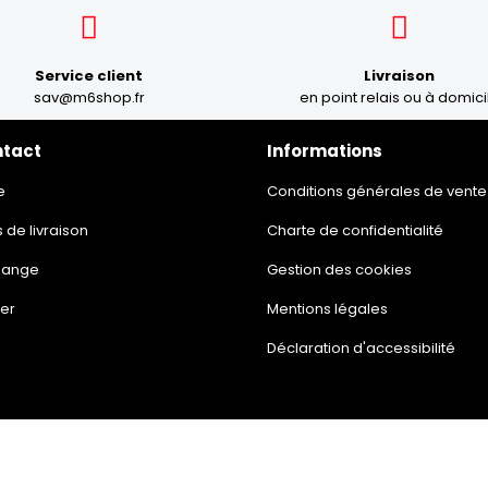
Service client
Livraison
sav@m6shop.fr
en point relais ou à domici
ntact
Informations
e
Conditions générales de vente
s de livraison
Charte de confidentialité
hange
Gestion des cookies
er
Mentions légales
Déclaration d'accessibilité