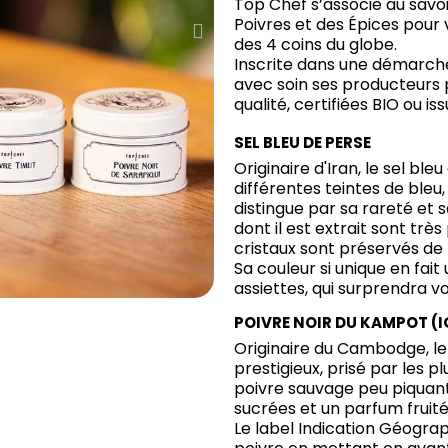
Top Chef s’associe au savo
Poivres et des Épices pour 
des 4 coins du globe.
Inscrite dans une démarch
avec soin ses producteurs p
qualité, certifiées BIO ou is
SEL BLEU DE PERSE
Originaire d'Iran, le sel bl
différentes teintes de bleu,
distingue par sa rareté et 
dont il est extrait sont trè
cristaux sont préservés de 
Sa couleur si unique en fait
assiettes, qui surprendra v
POIVRE NOIR DU KAMPOT (
Originaire du Cambodge, le
prestigieux, prisé par les 
poivre sauvage peu piquan
sucrées et un parfum fruité
Le label Indication Géograp