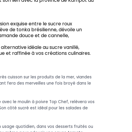
 son lien avec la province de Kampot au
sion exquise entre le sucre roux
ève de tonka brésilienne, dévoile un
'amande douce et de cannelle,
alternative idéale au sucre vanillé,
e et raffinée à vos créations culinaires.
rès cuisson sur les produits de la mer, viandes
nt fera des merveilles une fois broyé dans le
 avec le moulin à poivre Top Chef, relèvera vos
 Son côté sucré est idéal pour les salades de
n usage quotidien, dans vos desserts fruités ou