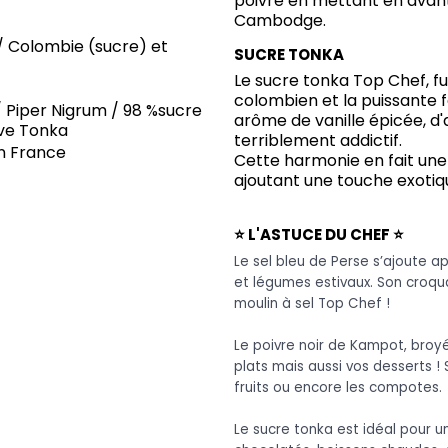
poivre en mettant en avant
Cambodge.
 Colombie (sucre) et
SUCRE TONKA
Le sucre tonka Top Chef, fu
colombien et la puissante f
/ Piper Nigrum / 98 %sucre
arôme de vanille épicée, d
ève Tonka
terriblement addictif.
en France
Cette harmonie en fait une 
ajoutant une touche exotiqu
⭐ L'ASTUCE DU CHEF ⭐
Le sel bleu de Perse s’ajoute ap
et légumes estivaux. Son croqua
moulin à sel Top Chef !
Le poivre noir de Kampot, broyé
plats mais aussi vos desserts !
fruits ou encore les compotes.
Le sucre tonka est idéal pour u