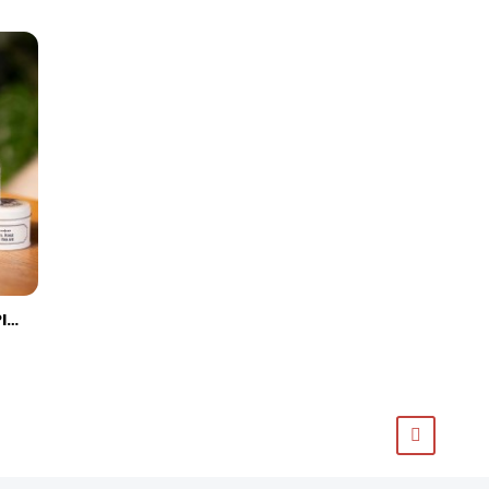
COFFRET DÉCOUVERTE 6 ÉPICES TOP CHEF