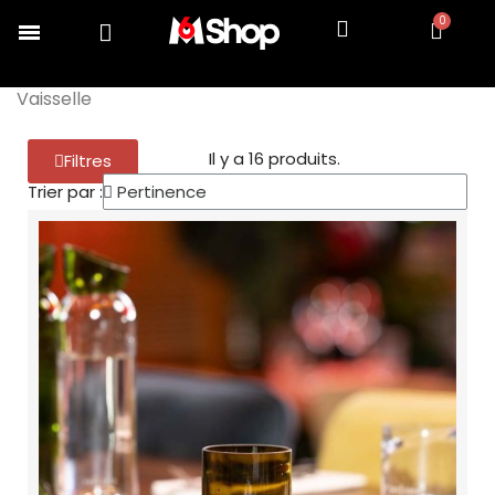
Accueil
COLLECTION TOP CHEF
Dresser
Vaisselle
Il y a 16 produits.
Filtres
Trier par :