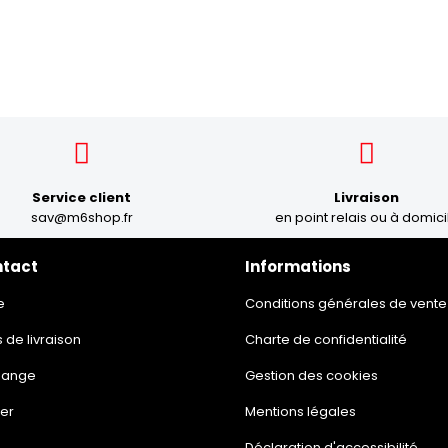
Service client
Livraison
sav@m6shop.fr
en point relais ou à domici
ntact
Informations
e
Conditions générales de vente
s de livraison
Charte de confidentialité
hange
Gestion des cookies
er
Mentions légales
Déclaration d'accessibilité