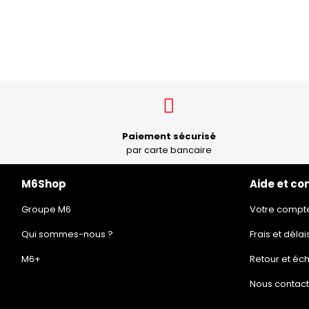
Paiement sécurisé
par carte bancaire
M6Shop
Aide et co
Groupe M6
Votre compt
Qui sommes-nous ?
Frais et délai
M6+
Retour et éc
Nous contact