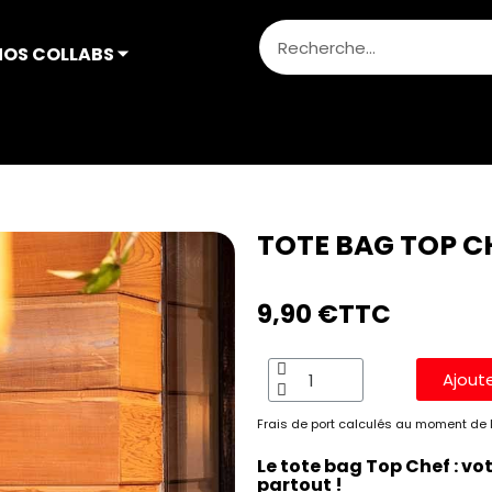
NOS COLLABS ⏷
iper
Courses
TOTE BAG TOP CHEF
TOTE BAG TOP C
9,90 €
TTC
Ajout
Frais de port calculés au moment de l
Le tote bag Top Chef : vo
partout !