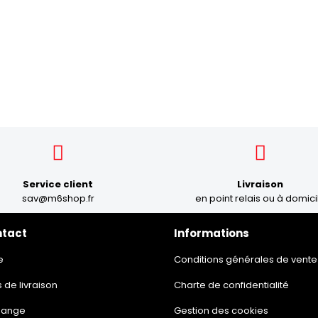
Service client
Livraison
sav@m6shop.fr
en point relais ou à domici
ntact
Informations
e
Conditions générales de vente
s de livraison
Charte de confidentialité
hange
Gestion des cookies