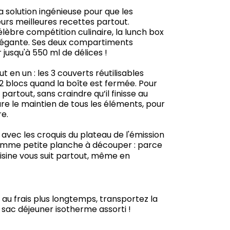
a solution ingénieuse pour que les
rs meilleures recettes partout.
lèbre compétition culinaire, la lunch box
élégante. Ses deux compartiments
jusqu'à 550 ml de délices !
t en un : les 3 couverts réutilisables
s 2 blocs quand la boîte est fermée. Pour
artout, sans craindre qu’il finisse au
ure le maintien de tous les éléments, pour
e.
 avec les croquis du plateau de l'émission
 comme petite planche à découper : parce
isine vous suit partout, même en
au frais plus longtemps, transportez la
 sac déjeuner isotherme assorti !