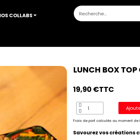
NOS COLLABS ⏷
rter
Repas
LUNCH BOX TOP CHEF
LUNCH BOX TOP
19,90 €
TTC
Ajout
Frais de port calculés au moment de l
Savourez vos créations cu