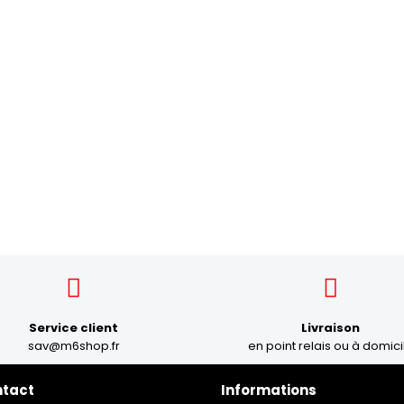
Service client
Livraison
sav@m6shop.fr
en point relais ou à domici
ntact
Informations