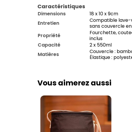
Caractéristiques
Dimensions
18 x 10 x 9cm
Compatible lave-v
Entretien
sans couvercle en 
Fourchette, coutea
Propriété
inclus
Capacité
2 x 550ml
Couvercle : bambou
Matières
Élastique : polyest
Vous aimerez aussi